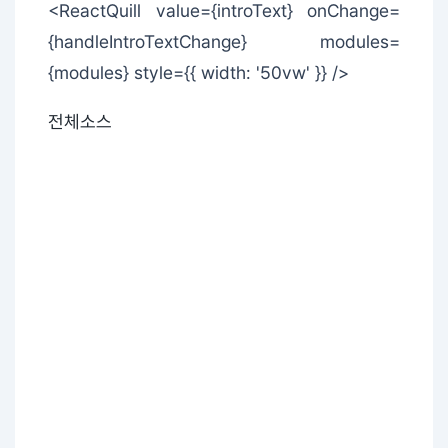
<ReactQuill value={introText} onChange=
{handleIntroTextChange} modules=
{modules} style={{ width: '50vw' }} />
전체소스