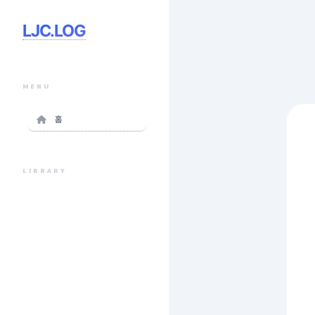
LJC.LOG
MENU
홈
LIBRARY